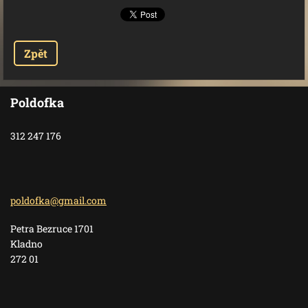
Zpět
Poldofka
312 247 176
poldofka
@gmail.c
om
Petra Bezruce 1701
Kladno
272 01