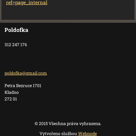
ref=page_internal
Poldofka
312 247 176
poldofka
@gmail.c
om
Petra Bezruce 1701
Kladno
272 01
© 2015 Všechna práva vyhrazena.
Vytvořeno službou
Webnode